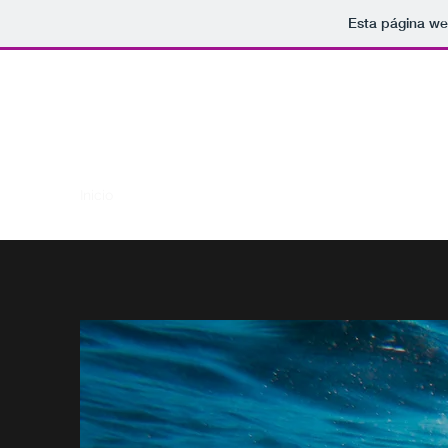
Esta página we
Gloria Rodríguez Gil
Inicio
Sobre mí
Catálogo/Partituras
Música
Vi