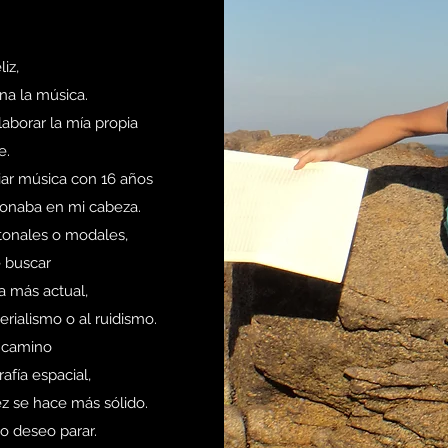
iz,
na la música.
aborar la mía propia
e.
iar música con 16 años
sonaba en mi cabeza.
onales o modales,
e buscar
a más actual,
erialismo o al ruidismo.
 camino
afía espacial,
z se hace más sólido.
o deseo parar.