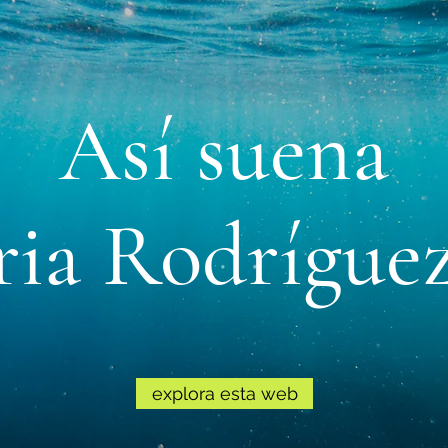
Así suena
ria Rodríguez
explora esta web